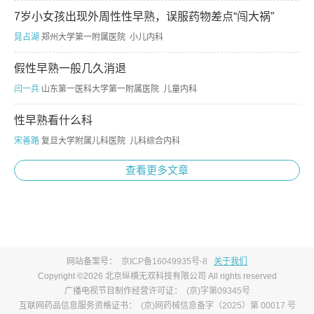
7岁小女孩出现外周性性早熟，误服药物差点“闯大祸”
晁占湖
郑州大学第一附属医院 小儿内科
假性早熟一般几久消退
闫一兵
山东第一医科大学第一附属医院 儿童内科
性早熟看什么科
宋善路
复旦大学附属儿科医院 儿科综合内科
查看更多文章
网站备案号：
京ICP备16049935号-8
关于我们
Copyright ©2026 北京纵横无双科技有限公司 All rights reserved
广播电视节目制作经营许可证：
(京)字第09345号
互联网药品信息服务资格证书：
(京)网药械信息备字（2025）第 00017 号