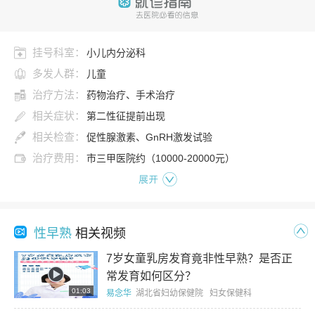
挂号科室：
小儿内分泌科
多发人群：
儿童
治疗方法：
药物治疗、手术治疗
相关症状：
第二性征提前出现
相关检查：
促性腺激素、GnRH激发试验
治疗费用：
市三甲医院约（10000-20000元）
展开
性早熟
相关视频
7岁女童乳房发育竟非性早熟？是否正
常发育如何区分？
01:03
易念华
湖北省妇幼保健院 妇女保健科