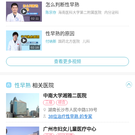
怎么判断性早熟
陈宗存
海南医科大学第二附属医院 内分泌科
02:11
性早熟的原因
付纳新
国药北方医院 儿科
02:16
查看更多视频
性早熟
相关医院
中南大学湘雅二医院
三级
综合
湖南长沙市人民中路139号
38
位治疗性早熟 的专家
广州市妇女儿童医疗中心