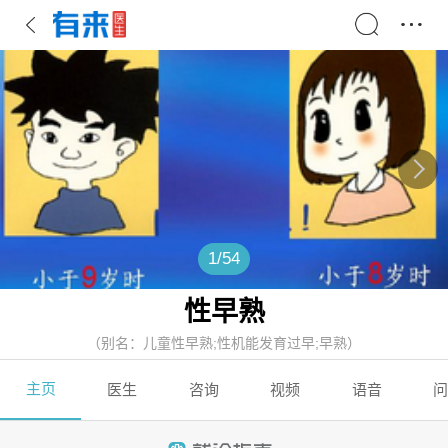
1
/
54
性早熟
（别名：儿童性早熟;性机能发育过早;早熟）
主页
医生
咨询
视频
语音
问