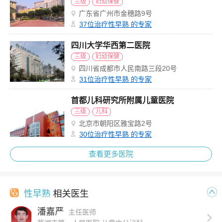
三级
妇幼保健
广东省广州市金穗路9号
37
位治疗性早熟 的专家
四川大学华西第二医院
三级
妇幼保健
四川省成都市人民南路三段20号
31
位治疗性早熟 的专家
首都儿科研究所附属儿童医院
三级
儿科
北京市朝阳区雅宝路2号
30
位治疗性早熟 的专家
查看更多医院
性早熟
相关医生
潘嘉严
主任医师