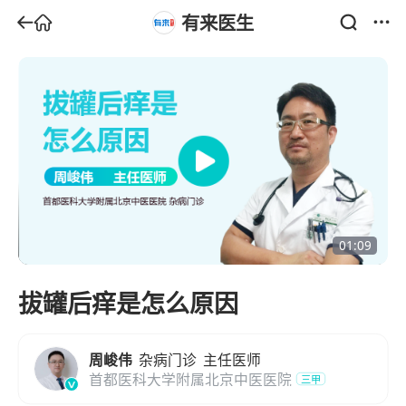
有来医生
01:09
拔罐后痒是怎么原因
周峻伟
杂病门诊
主任医师
首都医科大学附属北京中医医院
三甲