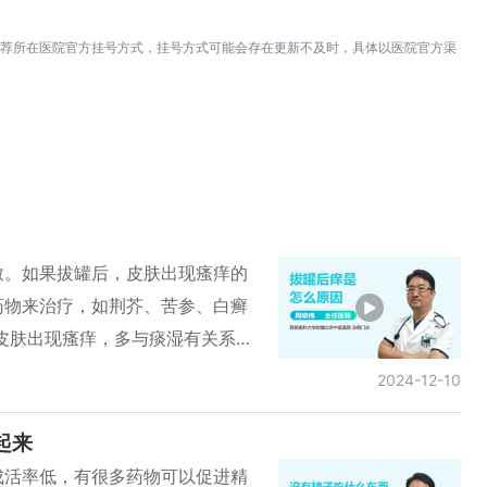
荐所在医院官方挂号方式，挂号方式可能会存在更新不及时，具体以医院官方渠
致。如果拔罐后，皮肤出现瘙痒的
药物来治疗，如荆芥、苦参、白癣
皮肤出现瘙痒，多与痰湿有关系，
容易起风疹、荨麻疹，如有过敏性
2024-12-10
。所以拔罐后痒通常是两种，一种
虚引起，过敏中医叫阳虚，需要进
起来
成活率低，有很多药物可以促进精