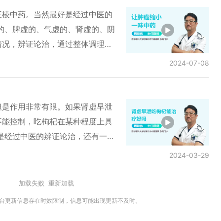
胶来补血，而且这样治疗之后对她
三棱中药。当然最好是经过中医的
的、脾虚的、气虚的、肾虚的、阴
情况，辨证论治，通过整体调理这
的药物也有很多种，比如夏枯草、
2024-07-08
树叶、藤梨根、半枝莲、木鳖子等
以最好是通过辨证论治来治疗，而
西医结合治疗，这样效果才能达到
但是作用非常有限。如果肾虚早泄
不能控制，吃枸杞在某种程度上具
是经过中医的辨证论治，还有一些
敏感、硬度不好、腰酸腿软、脾气
2024-03-29
、神经衰弱，比如脾虚、脾湿，这
过快，所以最好是经过中医的辨证
加载失败
重新加载
的早泄。 对症治疗效果才能达到
平台更新信息存在时效限制，信息可能出现更新不及时。
非常确切，效果也比较快。通常经