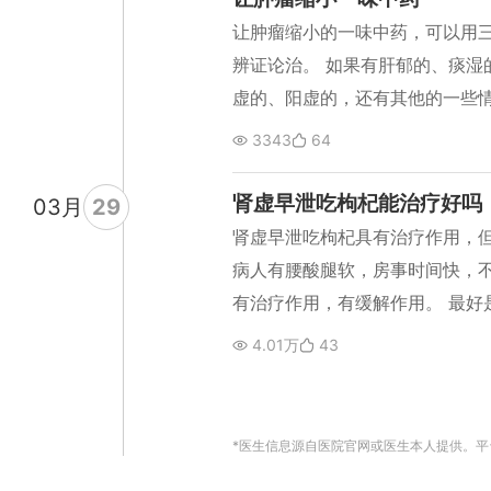
况，我们认为他用阿胶糕，吃阿
让肿瘤缩小的一味中药，可以用
的血糖还有好处。
辨证论治。 如果有肝郁的、痰湿
虚的、阳虚的，还有其他的一些
样效果才能达到最好。 治疗肿瘤
3343
64
猫爪草、漏芦、白英、龙葵、铁
等。治疗肿瘤的药物非常多，所
肾虚早泄吃枸杞能治疗好吗
03
月
29
且需要早期诊断，早期治疗。中
肾虚早泄吃枸杞具有治疗作用，
最好，千万不要拖延治疗。
病人有腰酸腿软，房事时间快，
有治疗作用，有缓解作用。 最好
其他的因素导致早泄，比如龟头
4.01万
43
急躁、胆小容易受到惊吓、失眠
些都会导致早泄，就是房事时间
论治，看病人到底是什么情况引起
*医生信息源自医院官网或医生本人提供。
最好，而且中医治疗早泄，效果