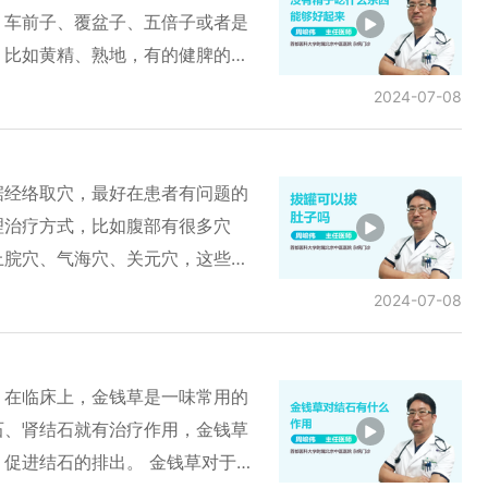
、车前子、覆盆子、五倍子或者是
，比如黄精、熟地，有的健脾的药
活力好起来，而且会使精子的数量
2024-07-08
治，比如补肾、理气，健脾、活血
病人的情况辨证论治，这样效果才
据经络取穴，最好在患者有问题的
理治疗方式，比如腹部有很多穴
上脘穴、气海穴、关元穴，这些穴
，疏通气血，对人体的健康有好
2024-07-08
患者的反应，根据患者的体质和忍
因人而异，这样才能取得最好的疗
。在临床上，金钱草是一味常用的
石、肾结石就有治疗作用，金钱草
促进结石的排出。 金钱草对于胆