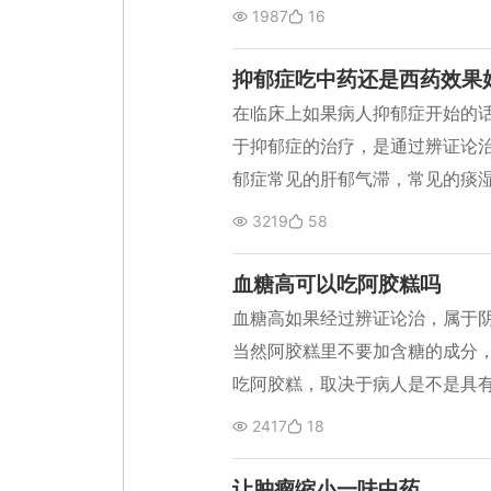
结石、肾结石等结石的治疗，具
1987
16
的草药。但是中医崇尚辨证论治
括阴虚、气虚、肝郁、脾虚、阳
抑郁症吃中药还是西药效果
加用不同的药物，这样治疗效果
在临床上如果病人抑郁症开始的
于抑郁症的治疗，是通过辨证论
郁症常见的肝郁气滞，常见的痰
过这些治疗，比如健脾祛湿、柔
3219
58
达到尽快治愈的效果。 西药对抑
导致药物依赖，就是一直持续吃
血糖高可以吃阿胶糕吗
弹，甚至变得更严重，这就是西
血糖高如果经过辨证论治，属于
疗。 中药是通过从根本上治疗，
当然阿胶糕里不要加含糖的成分，
而不是说永远通过药物来控制。
吃阿胶糕，取决于病人是不是具
调理，如果中药调理效果不好，
比如贫血、气血不足、乏力、头
2417
18
疗彻底，具有比较好的效果。
口干舌燥、目花这些血虚的症状
高没有什么关系。 血糖高的病人
让肿瘤缩小一味中药