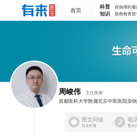
科普
疾病
用药
看
首页
知识
急救
检查
饮
周峻伟
主任医师
首都医科大学附属北京中医医院
杂病
图文问诊
电
暂未开通
暂未