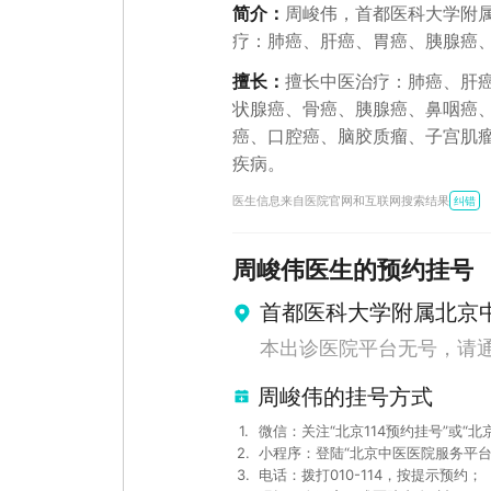
简介：
周峻伟，首都医科大学附
疗：肺癌、肝癌、胃癌、胰腺癌
腺癌、鼻咽癌、食管癌、肾癌、
擅长：
擅长中医治疗：肺癌、肝
瘤、子宫肌瘤、肺结节、乳腺结
状腺癌、骨癌、胰腺癌、鼻咽癌
医世家，从事中医临床、科研、教
癌、口腔癌、脑胶质瘤、子宫肌
著作7部，发表论文10余篇。19
疾病。
北医科大学中西医结合硕士学位，
医生信息来自医院官网和互联网搜索结果
于国医大师李士懋亲传弟子，国
纠错
调、肥胖、热病、亚健康。科研
除湿利肺汤治疗湿热型感冒35例
周峻伟
医生的预约挂号
痛。行医宗旨：认认真真地看一
首都医科大学附属北京
本出诊医院平台无号，请
周峻伟的挂号方式
1
.
微信：关注“北京114预约挂号”或“
2
.
小程序：登陆“北京中医医院服务平台
3
.
电话：拨打010-114，按提示预约；