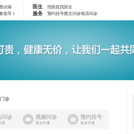
医生
图识病
找医院
找医生
服务
食指导
预约挂号
图文问诊
电话问诊
门诊
话问诊
视频问诊
预约挂号
开通
暂未开通
暂未开通