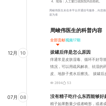
4
.
现场：人工窗口或医院内自助机。
周峻伟医生未在本平台开通挂号服务，向您推
道为准
周峻伟
医生的科普内容
全部贡献
视频
17
期
拔罐后痒是怎么原因
12
月
10
痒通常是皮肤湿毒、循环不好导
情况，可以用疏风解表、祛湿的
皮、地肤子煮水后擦洗。 拔罐后
有的患者可能有皮肤过敏，也会
2894
53
鼻炎的病人，还是和过敏有关系
是湿气大，还有一种是脾虚、阳
没有精子吃什么东西能够好
07
月
08
行分辨。
精子如果数量少或者畸形，或者