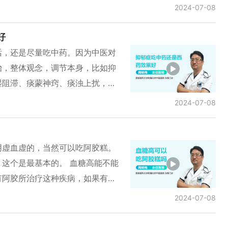
有很重要的作用，甚至是不可或缺
2024-07-08
，依据每个人的具体情况不同，包
虚、血虚等不同的辨证结果，都会
好
才能达到最好。
话，还是尽量吃中药。因为中医对
治，整体观念，调节本身，比如抑
湿阻滞、痰蒙神窍、痰浊上扰，通
肝疏肝解郁，通过这些治疗，争取
2024-07-08
郁症有一些治疗效果，但是经常会
下去，不能停药，停药之后还会反
药治疗抑郁症不能达到从根本上治
阴虚血虚的，当然可以吃阿胶糕。
彻底治好，停药之后患者还会好，
这个是最基本的。 血糖高能不能
所以抑郁症，我建议开始还是中药
有阿胶所治疗这种疾病，如果有，
或者无效再用西药，这样更对于治
晕、耳鸣、腰酸腿软、阴液不足、
2024-07-08
，当然病人可以吃阿胶糕，和血糖
，如果经过中医辨证有血虚的情