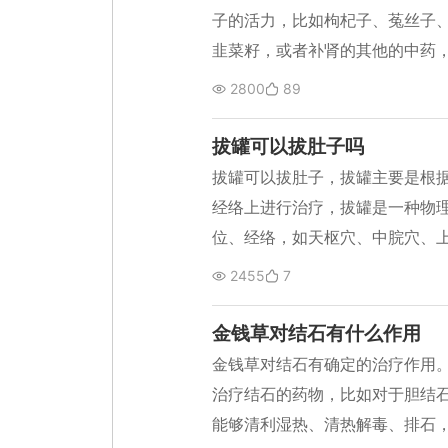
子的活力，比如枸杞子、菟丝子
韭菜籽，或者补肾的其他的中药
物也可以，如炒白术，让精子的
2800
89
得到提高。 但是中医需要辨证论
这些药物要综合使用，根据每个
拔罐可以拔肚子吗
能达到最好。
拔罐可以拔肚子，拔罐主要是根
经络上进行治疗，拔罐是一种物
位、经络，如天枢穴、中脘穴、
位可以通过拔罐子进行穴位治疗
2455
7
处。 拔罐子还要注意力度，还有
受度进行治疗，力度不要过大，
金钱草对结石有什么作用
效和最少的副作用。
金钱草对结石有确定的治疗作用
治疗结石的药物，比如对于胆结
能够清利湿热、清热解毒、排石，