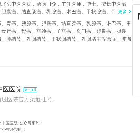
属北京中医医院，杂病门诊，主任医师，博士。擅长中医治
、胆囊癌、结直肠癌、乳腺癌、淋巴癌、甲状腺癌、骨癌、胰
更多
宫颈癌、子宫癌、贲门癌、卵巢癌、胆囊癌、口腔癌、脑胶质
癌、胃癌、胰腺癌、胆囊癌、结直肠癌、乳腺癌、淋巴癌、甲
节、甲状腺结节、乳腺增生等癌症、肿瘤疾病。出身于七代中
、食管癌、肾癌、宫颈癌、子宫癌、贲门癌、卵巢癌、胆囊
学二十余年，入选“北京新名中医培养战略工程”。主编参编
瘤、肺结节、乳腺结节、甲状腺结节、乳腺增生等癌症、肿瘤
96年毕业于天津中医药大学中医系获学士学位，2001年获得河
2004年毕业于北京中医药大学获医学科学博士学位。师从
家名老中医王苣生教授徒弟。研究方向：早泄、阳痿、月经不
成果：《中药注射剂不良反应的原因与护理措施》《自拟清热
临床观察》。个人特色：灯火灸法治疗疣、头痛、痛经、关节
个病人胜过马马虎虎地看十个病人。
中医医院
第一执业
通过医院官方渠道挂号。
北京中医医院”公众号预约；
”小程序预约；