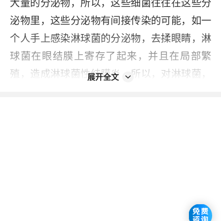
大量的分泌物，所以，这些细菌往往在这些分
泌物里，这些分泌物有间接传染的可能，如一
个人手上感染淋球菌的分泌物，去揉眼睛，淋
球菌在眼结膜上寄存了起来，并且在局部繁
殖，造成淋球菌性结膜炎，所以，对淋球菌，
展开全文
除了这种性传播以外，也有间接传播的可能。
还有一种就是如果是感染淋病的怀孕女性，如
果她生孩子，孩子在通过产道的时候，孩子的
眼睛沾染了淋球菌，这个孩子也会引起淋球菌
性结膜炎，就是通过产道的分泌物传播的，这
个对孩子影响也很大，甚至在过去，如果治疗
不及时，新生儿的淋球菌性结膜炎可以造成孩
子的失明。总之，淋病对人们的危害很大，尤