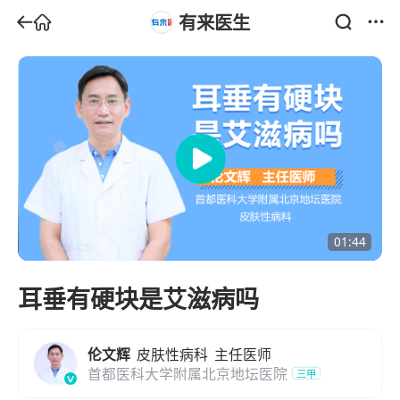
有来医生
01:44
耳垂有硬块是艾滋病吗
伦文辉
皮肤性病科
主任医师
首都医科大学附属北京地坛医院
三甲