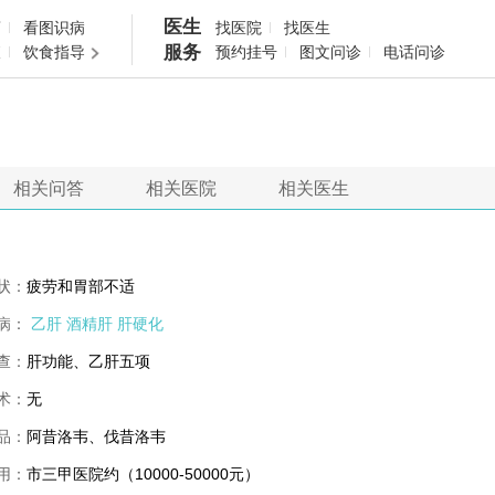
医生
药
看图识病
找医院
找医生
服务
查
饮食指导
预约挂号
图文问诊
电话问诊
相关问答
相关医院
相关医生
状：
疲劳和胃部不适
病：
乙肝
酒精肝
肝硬化
查：
肝功能、乙肝五项
术：
无
品：
阿昔洛韦、伐昔洛韦
用：
市三甲医院约（10000-50000元）