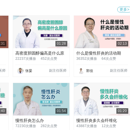
更多>
:31
01:28
02:13
高密度胆固醇偏高是什么原
什么是慢性肝炎的活动期
因
22237次播放
452次点赞
36352次播放
64次点赞
医师
副主任医师
副主任医师
张晏
郭佳
:40
01:54
01:20
慢性肝炎怎么办
慢性肝炎多久会纤维化
72230次播放
282次点赞
43887次播放
12次点赞