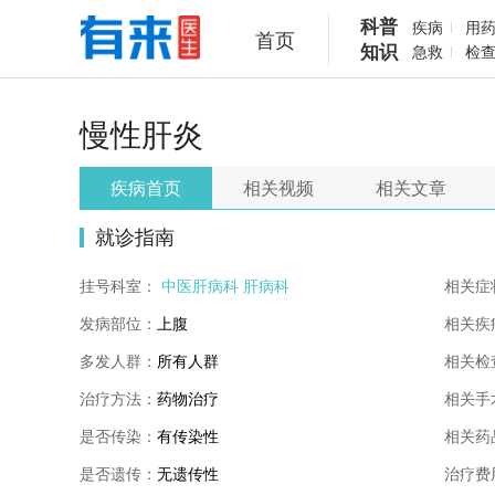
科普
疾病
用
首页
知识
急救
检
慢性肝炎
疾病首页
相关视频
相关文章
就诊指南
挂号科室：
中医肝病科
肝病科
相关症
发病部位：
上腹
相关疾
多发人群：
所有人群
相关检
治疗方法：
药物治疗
相关手
是否传染：
有传染性
相关药
是否遗传：
无遗传性
治疗费