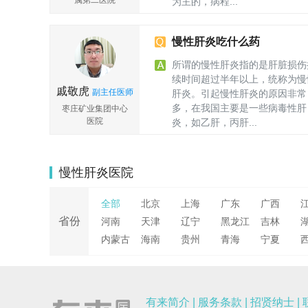
属第二医院
为主的，病程...
心力衰竭时，谷草转氨酶和谷丙转氨酶均上升，患者常有
感染病科
痛、心悸、气短等感受，需要做24小时心电监测或者做超
心动图排除患者是否有这方面的异常，如果存在心脏系统
慢性肝炎吃什么药
病，应住院调理，待病情稳定后再出院；4、感染性疾病：
所谓的慢性肝炎指的是肝脏损伤
肺炎、伤寒、肺结核、传染性单核细胞增多症等，都有谷
续时间超过半年以上，统称为慢
转氨酶和谷丙转氨酶升高的现象。但这些疾病各有典型的
戚敬虎
副主任医师
肝炎。引起慢性肝炎的原因非常
状表现，可借助实验室检测确诊，然后给予相应治疗；5、
多，在我国主要是一些病毒性肝
枣庄矿业集团中心
他：急性软组织受损、剧烈运动、妊娠期，亦会有一过性
医院
炎，如乙肝，丙肝...
氨酶升高，需根据检查结果进行分析。需要注意的是，谷
肝病科
转氨酶和谷丙转氨酶升高不可单独分析，需结合其它检查
标、病史综合分析，明确病因，积极治疗。
慢性肝炎医院
全部
北京
上海
广东
广西
省份
河南
天津
辽宁
黑龙江
吉林
内蒙古
海南
贵州
青海
宁夏
有来简介
|
服务条款
|
招贤纳士
|