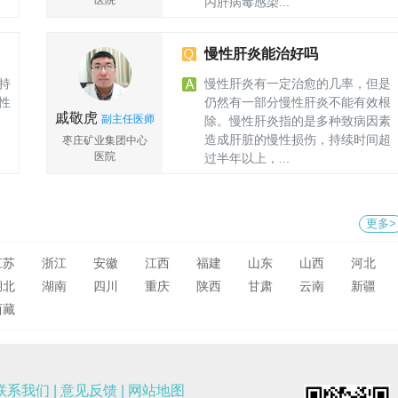
医院
丙肝病毒感染...
胸
失，肝功能指标、乙肝病毒定量指标恢复正常一、初次面诊
肝病科
声
临下班期间来了一位中年女性患者，第一印象见皮肤粘膜像
疾
裹上了一层金灿灿的膜，巩膜也是重度黄染，患者自述：1周
慢性肝炎能治好吗
如
前，发现小便色黄像浓茶水样，尤其是晨起，不想吃饭，饭
持
慢性肝炎有一定治愈的几率，但是
草
后恶心、肚子胀、打嗝症状，口服用药后效果不佳。3天前，
性
仍然有一部分慢性肝炎不能有效根
症
家人发现皮肤及眼白也是黄色的，于是决定就诊，询问病史
戚敬虎
副主任医师
除。慢性肝炎指的是多种致病因素
其
得知患者有乙肝病史，一直口服恩替卡韦片抗病毒治疗，病
造成肝脏的慢性损伤，持续时间超
枣庄矿业集团中心
转
情一直比较稳定，2周前因皮肤病服用中草药，并把恩替卡韦
医院
过半年以上，...
草
片停掉，谁知出现现在这种情况。听了患者的叙述，心里已
肝病科
指
经有了诊断，随即给患者开了肝功能、血凝等检查，结果肝
功能回示：总胆红素：263μmol/L；直接胆红素：
179.5μmol/L；间接胆红素：83.5μmol/L；谷丙转氨酶：
更多>
140U/L；谷草转氨酶：87U/L。血凝提示：凝血酶原时间
28.1S；凝血酶原活动度25.1％，因此诊断为慢性乙型病毒
江苏
浙江
安徽
江西
福建
山东
山西
河北
性肝炎重型，属于慢性肝炎中较为严重的类型，并收入院治
湖北
湖南
四川
重庆
陕西
甘肃
云南
新疆
疗。二、治疗经过入院后患者积极配合治疗，但患者肝功重
西藏
度损害，总胆红素大于171μmol/L，凝血酶活动度低于
40％，重型肝炎诊断明确，凝血酶原活动度为25.1％，根据
既往临床经验，存活率也只有25％，患者才44岁，但是病情
确实很严重，与其家属沟通后，家属表示不惜一切代价治疗
联系我们
|
意见反馈
|
网站地图
患者，于是我们在给予复方甘草酸苷注射液、多烯磷脂酰胆