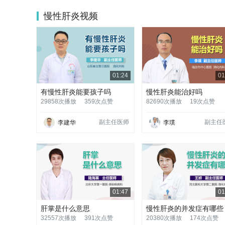
慢性肝炎视频
01:24
01
有慢性肝炎能要孩子吗
慢性肝炎能治好吗
29858次播放
359次点赞
82690次播放
19次点赞
副主任医师
副主任
李建华
李璞
01:47
01
肝掌是什么意思
慢性肝炎的并发症有哪些
32557次播放
391次点赞
20380次播放
174次点赞