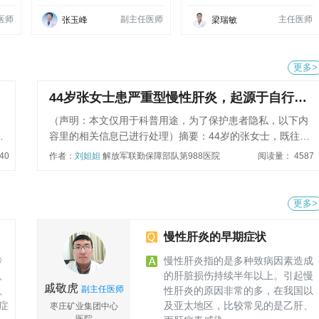
医师
副主任医师
主任医师
张玉峰
梁瑞敏
更多>
44岁张女士患严重型慢性肝炎，起源于自行停
药！
（声明：本文仅用于科普用途，为了保护患者隐私，以下内
前
容里的相关信息已进行处理）摘要：44岁的张女士，既往有
法
慢性乙型肝炎病史，病情稳定，因服用治疗皮肤病药物，自
40
作者：
刘妲妲
解放军联勤保障部队第988医院
阅读量： 4587
丙
行停用抗乙肝病毒药物，2周后出现慢性肝炎急性化，导致肝
酯
功能衰竭，诊断为慢性乙型病毒性肝炎重型，属于慢性肝炎
肪
中较为严重的类型，经过积极给予保肝治疗，同时配合降
更多>
高
黄、降酶等药物后，患者临床症状基本缓解，各指标逐渐恢
严
复。【基本信息】女、44岁【疾病类型】慢性肝炎【就诊医
慢性肝炎的早期症状
少
院】解放军联勤保障部队第988医院【就诊时间】2021年10
传
慢性肝炎指的是多种致病因素造成
改
月【治疗方案】药物治疗（复方甘草酸苷注射液、多烯磷脂
、
的肝脏损伤持续半年以上。引起慢
酒
酰胆碱注射液、注射用还原型谷胱甘肽、舒肝宁注射液、氢
戚敬虎
副主任医师
、
性肝炎的原因非常的多，在我国以
胶
化可的松注射液、富马酸替诺福韦二吡呋酯片）【治疗周
症
及亚太地区，比较常见的是乙肝、
枣庄矿业集团中心
、
期】住院治疗35天，门诊随访3月【治疗效果】临床症状消