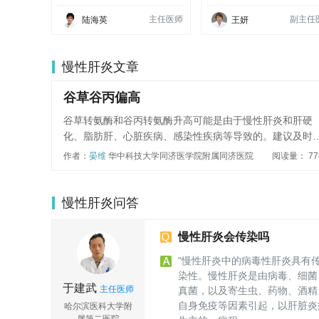
主任医师
副主任
陆海英
王妍
慢性肝炎文章
谷草谷丙偏高
谷草转氨酶和谷丙转氨酶升高可能是由于慢性肝炎和肝硬
化、脂肪肝、心脏疾病、感染性疾病等导致的。建议及时
往医院就诊，确定病因，并对因治疗。常见原因及治疗方
作者：
晏维
华中科技大学同济医学院附属同济医院
阅读量： 77
如下：1、慢性肝炎和肝硬化：病情活动时谷草转氨酶和谷
转氨酶升高，症状可轻可重。可以使用谷胱甘肽、葡醛内
等进行治疗；2、脂肪肝：分为酒精性脂肪肝和非酒精性脂
慢性肝炎问答
肝，前者有长期大量饮酒史，后者多伴有肥胖、糖尿病、
血压、高血脂等代谢障碍。早期转氨酶升高不明显，病情
慢性肝炎会传染吗
重者升高较明显。这类患者需要控制饮食习惯，戒烟酒，
"慢性肝炎中的病毒性肝炎具有
吃高脂肪、高胆固醇的食物。可应用S-腺苷蛋氨酸治疗，
染性。慢性肝炎是由病毒、细菌
善酒精性脂肪肝患者的临床症状和生物化学指标。对于非
于建武
主任医师
真菌，以及寄生虫、药物、酒精
精性脂肪肝，则可给予复方甘草酸苷片、甘草酸二铵肠溶
自身免疫等因素引起，以肝脏炎
哈尔滨医科大学附
囊等保肝抗炎药；3、心脏疾病：如急性心肌梗塞、心肌炎