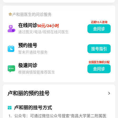
学专业委员会理事，江西省心理卫生协会心身医学专业
委员会委员，江西省中西医结合学会心身医学专业委员
卢和丽
医生的问诊服务
会委员，江西省整合医学学会心身医学分会委员，江西
近期12人咨询
省医学会睡眠与心理卫生专业委员会委员，江西省研究
在线问诊
50元/24小时
去问诊
型医院学会老年学与老年健康学分会委员。获江西省"2
通过图文/电话/视频在线问医生
025年江西好网民"，南昌大学第二附属医院“骨干教
师”、南昌大学“优秀青年志愿者”、南昌大学“优秀共产
预约挂号
挂号指引
党员”、南昌大学第二附属医院“优秀党务工作者”、“优
暂未开通挂号服务
秀通讯员”等荣誉称号。以第一作者或通讯作者公开发表
全国医生随机分配
7篇SCI和13篇中文北大核心论著，实用专利6项，主持
极速问诊
去问诊
省市级课题5项，教改课题1项，科研训练项目5项，合
根据病情智能推荐医生
作申请国自然青年项目和面上项目各1项。《中国全科
医学》、《护理学杂志》和Heliyon 审稿人。
卢和丽
的预约挂号
卢和丽的挂号方式
1
.
公众号：可通过微信公众号搜索“南昌大学第二附属医