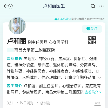
卢和丽医生
已实名认证
执业证编号
1103******0625
关注
卢和丽
副主任医师
心身医学科
南昌大学第二附属医院
三甲
失眠症、神经衰弱、焦虑症、抑郁症、强迫
症、精神分裂症、恐怖症、躯体形式障碍、分离障碍、
转换障碍、神经性厌食、神经性贪食、神经性呕吐、心
境障碍、人格障碍、性心理障碍、儿童少年期多动障碍
与品行障碍、网络成瘾、社会适应性障碍、各种心理危
卢和丽，副主任医师，心理治疗师，家庭教育
机（自杀倾向、工作学习问题、正常人的恋爱婚姻家庭
指导师，健康管理师，南昌大学第二附属医院内科十八
查看简介
问题、就业问题）等。
支部副书记，江西省医学会心身医学分会委员，江西省
关注
昨日浏览
总浏览
纠错
精神疾病专业质控中心专家委员会委员，江西省睡眠医