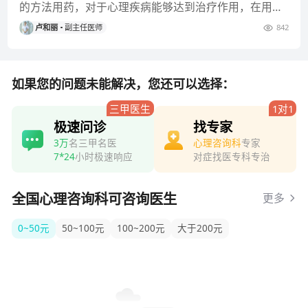
的方法用药，对于心理疾病能够达到治疗作用，在用药
治疗期间需要遵医嘱。
卢和丽
副主任医师
842
如果您的问题未能解决，您还可以选择：
三甲医生
1对1
极速问诊
找专家
3万
名三甲名医
心理咨询科
专家
7*24
小时极速响应
对症找医专科专治
全国心理咨询科可咨询医生
更多
0~50元
50~100元
100~200元
大于200元