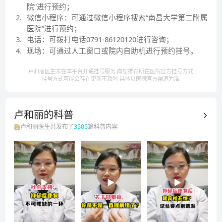
院”进行预约；
2
.
微信小程序：可通过微信小程序搜索“南昌大学第二附属
医院”进行预约；
3
.
电话：可拨打电话0791-86120120进行咨询；
4
.
现场：可通过人工窗口或院内自助机进行预约挂号。
卢和丽医生未在本平台开通挂号服务 向您推荐所在医院官方挂号方式
挂号方式可能会存在更新不及时 具体以医院官方渠道为准
卢和丽的
科普
卢和丽
医生共发布了
3505
篇科普内容