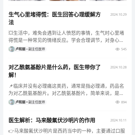
生气心里堵得慌：医生回答心理缓解方
2024.10.29
法
💥生活中，难免会遇到让人愤怒的事情，生气时心里堵
得慌是一种常见的情绪反应。学会合理调节，对身心健
康非常重要。 💡 深
卢和丽
副主任医师
545
对乙酰氨基酚片是什么药，医生带你了
2024.10.28
解！
📌临床并没有必理痛这类药，通常是指必理通，药品名
为对乙酰氨基酚片。对乙酰氨基酚片，简单来说，是一
种常用的解热镇痛药，也
卢和丽
副主任医师
894
医生解析：马来酸氟伏沙明片的作用
2024.10.11
👉马来酸氟伏沙明片是西药当中的一种，主要通过口服