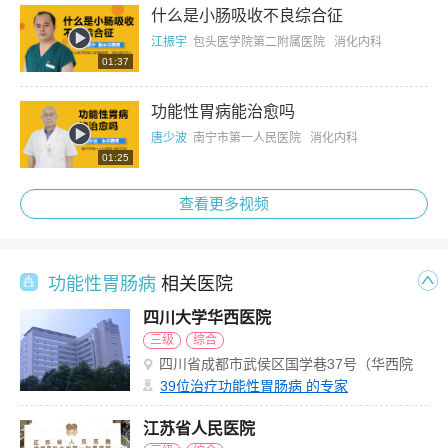
什么是小肠吸收不良综合征
江振宇
包头医学院第二附属医院 消化内科
01:37
功能性胃病能治愈吗
唐少波
南宁市第一人民医院 消化内科
01:25
查看更多视频
功能性胃肠病
相关医院
四川大学华西医院
三级
综合
四川省成都市武侯区国学巷37号（华西院
区）
39
位治疗功能性胃肠病 的专家
江苏省人民医院