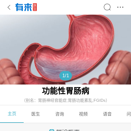
1
/
1
功能性胃肠病
（别名：胃肠神经官能症;胃肠功能紊乱;FGIDs）
主页
医生
咨询
视频
语音
问