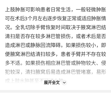
上肢肿胀可影响患者日常生活，一般轻微肿胀
可在术后3个月左右逐步恢复正常或适应肿胀情
况。全乳切除手臂恢复时间取决于腋窝淋巴结
清扫是否存在较多淋巴管损伤，或者术后是否
造成淋巴或静脉回流障碍。如果损伤较小，即
便腋窝淋巴结清扫较多，患者手臂并不存在较
多不适。如果损伤相应淋巴管或肿物较大、侵
犯较深，清扫腋窝后易造成淋巴管堵塞，易形
成上肢水肿甚至不可逆水肿。
展开全文
进行乳腺手术时，随手术理念不断进步，目前
大多患者除早期发现肿物，减小手术范围外，
由于广泛药物使用，手术范围逐渐减小，因此