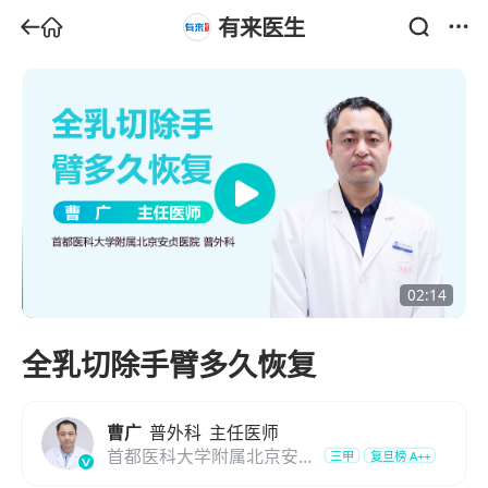
有来医生
02:14
全乳切除手臂多久恢复
曹广
普外科
主任医师
首都医科大学附属北京安贞
三甲
复旦榜
A++
医院