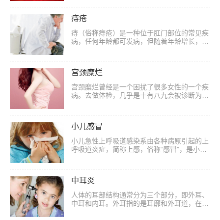
占1％。乳腺并不是维持人体生命活动的重...
痔疮
痔（俗称痔疮）是一种位于肛门部位的常见疾
病，任何年龄都可发病，但随着年龄增长，发
病率逐渐增高。在我国，痔是最常见的肛肠疾
病，素有“十男九痔”、“十女十痔”的说法...
宫颈糜烂
宫颈糜烂曾经是一个困扰了很多女性的一个疾
病。去做体检，几乎是十有八九会被诊断为宫
颈糜烂。2008年，本科生的第7版《妇产科
学》教材取消“宫颈糜烂”病名，以“宫颈...
小儿感冒
小儿急性上呼吸道感染系由各种病原引起的上
呼吸道炎症，简称上感，俗称“感冒”，是小儿
最常见的疾病。该病主要侵犯鼻、鼻咽和咽
部，如上呼吸道某一局部炎症特别突出，即
按...
中耳炎
人体的耳部结构通常分为三个部分，即外耳、
中耳和内耳。外耳指的是耳廓和外耳道，在外
耳道以内、颅脑以外m简单而言颅脑以外就是