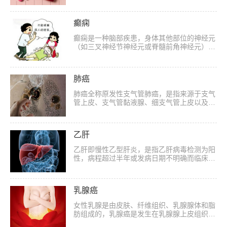
病，常常被称为“冠心病”。但是冠心病的范
围...
癫痫
癫痫是一种脑部疾患，身体其他部位的神经元
（如三叉神经节神经元或脊髓前角神经元）异
常和过度放电不属于癫痫发作。其特点是持续
存在能产生癫痫发作的脑部持久性改变，并
出...
肺癌
肺癌全称原发性支气管肺癌，是指来源于支气
管上皮、支气管黏液腺、细支气管上皮以及肺
泡上皮的恶性肿瘤。肺癌是我国最常见的恶性
肿瘤之一，它的发病率在我国城市中居恶性
肿...
乙肝
乙肝即慢性乙型肝炎，是指乙肝病毒检测为阳
性，病程超过半年或发病日期不明确而临床有
慢性肝炎表现者。患者临床表现为乏力、畏
食、恶心、腹胀、肝区疼痛等症状。肝大且质
地...
乳腺癌
女性乳腺是由皮肤、纤维组织、乳腺腺体和脂
肪组成的，乳腺癌是发生在乳腺腺上皮组织的
恶性肿瘤。乳腺癌中99％发生在女性，男性仅