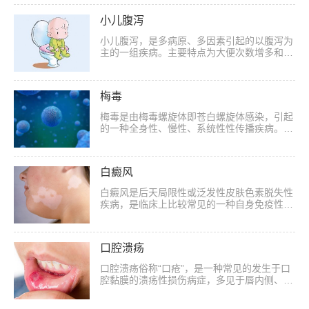
中耳的部分，中耳的部分主要包括鼓膜和听
小...
小儿腹泻
小儿腹泻，是多病原、多因素引起的以腹泻为
主的一组疾病。主要特点为大便次数增多和性
状改变，可伴有发热、呕吐、腹痛等症状及不
同程度水、电解质、酸碱平衡紊乱。病原可
由...
梅毒
梅毒是由梅毒螺旋体即苍白螺旋体感染，引起
的一种全身性、慢性、系统性性传播疾病。苍
白螺旋体表面的黏多糖酶可能是与其致病性有
关，其对皮肤、主动脉、眼、胎盘等有较高
的...
白癜风
白癜风是后天局限性或泛发性皮肤色素脱失性
疾病，是临床上比较常见的一种自身免疫性皮
肤病，是由于皮肤色素细胞功能消失引起。但
是白癜风的发病具体机制尚未明确，其主要
表...
口腔溃疡
口腔溃疡俗称“口疮”，是一种常见的发生于口
腔黏膜的溃疡性损伤病症，多见于唇内侧、舌
头、舌腹、颊黏膜、前庭沟、软腭等部位，这
些部位的黏膜缺乏角质化层或角化较差。舌...