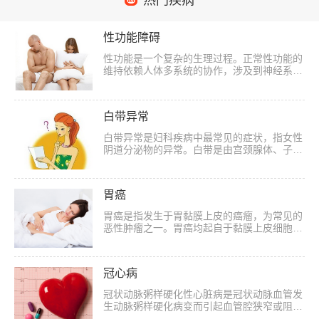
热门疾病
性功能障碍
性功能是一个复杂的生理过程。正常性功能的
维持依赖人体多系统的协作，涉及到神经系
统、心血管系统、内分泌系统和生殖系统的协
调一致，除此之外，还须具有良好的精神状态
和...
白带异常
白带异常是妇科疾病中最常见的症状，指女性
阴道分泌物的异常。白带是由宫颈腺体、子宫
内膜、前庭大腺分泌物及阴道黏膜的渗出物组
成的，正常白带呈稀糊状，透明或白色，无
气...
胃癌
胃癌是指发生于胃黏膜上皮的癌瘤，为常见的
恶性肿瘤之一。胃癌均起自于黏膜上皮细胞，
大多数为腺癌。大多数胃癌是单发病灶，但也
有少数为多发病灶。胃癌根据肿瘤侵及胃黏
膜...
冠心病
冠状动脉粥样硬化性心脏病是冠状动脉血管发
生动脉粥样硬化病变而引起血管腔狭窄或阻
塞，造成心肌缺血、缺氧或坏死而导致的心脏