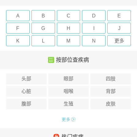
A
B
C
D
E
F
G
H
I
J
K
L
M
N
更多
按部位查疾病
头部
眼部
四肢
心脏
咽喉
背部
腹部
生殖
皮肤